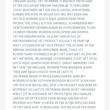
TIEN JAAR GELDIG. HET KEURMERK IS BEDOELD OM DE KANS
OP EEN GESLAAGDE INBRAAK AANZIENLIJK TE VERKLEINEN,
ZODAT BEWONERS MET EEN VEILIG GEVOEL HUN WONING
KUNNEN VERLATEN. ER MOGEN DUS WEL WAT EISEN AAN
GESTELD WORDEN. JUISTE WIJZE GEMONTEERD PKVW-
PRODUCTEN, ZOALS SLOTEN, GRENDELS, SCHARNIEREN MET
GEÏNTEGREERDE DIEVENKLAUWEN EN VOORZIENINGEN TEGEN
CILINDERTREKKEN, WORDEN DOORLOPEND AAN DIVERSE
TESTEN ONDERWORPEN. DE KLANT KAN ER DUS OP
VERTROUWEN DAT HET PRODUCT VOLDOET. DE PRAKTIJK
HEEFT UITGEWEZEN DAT DEZE PRODUCTEN, DE KANS OP EEN
INBRAAK AANZIENLIJK VERKLEINEN. MAAR, ZOALS UIT
BOVENSTAAND VOORBEELD BLIJKT, HET GAAT NIET ALLEEN OM
HET MATERIAAL. BELANGRIJKE VOORWAARDE IS DAT HET OP DE
JUISTE WIJZE GEMONTEERD WORDT. OMDAT INBREKERS OOK
MET HUN TIJD MEEGAAN, WORDEN PKVW-BEDRIJVEN IEDERE
TWEE JAAR BIJGESCHOOLD OVER DE LAATSTE
ONTWIKKELINGEN OP BEVEILIGINGSGEBIED. JAARLIJKS
WORDEN DE RUIM 325 PKVW-BEDRIJVEN BEZOCHT DOOR HUN
CERTIFICATIE-INSTELLING. DEZE CONTROLEERT HUN WERK EN
BESPREEKT DE LAATSTE ONTWIKKELINGEN IN HET VAKGEBIED.
WINST ZIT IN VEILIGHEID HET VROEGTIJDIG INSCHAKELEN
VAN EEN GECERTIFICEERD PKVW-BEDRIJF KAN EEN HOOP
ERGERNIS ACHTERAF SCHELEN. ER ZIJN ALTIJD VERSCHILLENDE
OPTIES OM JE HUIS TE BEVEILIGEN. OOK BIJ GECERTIFICEERDE