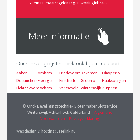
Neem nu maatregelen tegen woninginbraak.
Meer informatie
Onck Beveiligingstechniek ook bij u in de buurt!
Aalten
Arnhem
Bredevoort
Deventer
Dinxperlo
Doetinchem
Eibergen
Enschede
Groenlo
Haaksbergen
Lichtenvoorde
Lochem
Varsseveld
Winterswijk
Zutphen
© Onck Beveiligingstechniek Slotenmaker Slotservice
Winterswijk Achterhoek Gelderland |
Algemene
Voorwaarden
|
Privacyverklaring
Webdesign & hosting
:
Esselink.nu