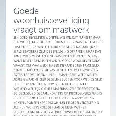
Goede
woonhuisbeveiliging
vraagt om maatwerk
EEN GOED BEVEILIGDE WONING, WIE WIL DAT NU NIET? MAAR
HOE WEET JE NU ZEKER DAT JE HUIS IS OPGEWASSEN TEGEN DE
LAATSTE TRUCS VAN HET INBREKERSGILDE? NATUURLIJK KAN
JE ALS BEWONERS ZELF DE BEVEILIGING OPPAKKEN, MAAR DAN
KAN JE VOOR VERVELENDE VERRASSINGEN KOMEN TE STAAN.
WANT BEVEILIGING IS EEN VAK EN GOEDE WOONBEVEILIGING
VRAAGT OM MAATWERK. NA EEN INBRAAK BIJ EEN FAMILIELID,
ZIJN MUSTAFA EN RINSKE VASTBESLOTEN OM HUN WONING
EXTRA TE BEVEILIGEN. HUN BUURMAN HARRY WEET WEL EEN
ADRESJE WAAR HIJ ZEER DEGELIJKE SLOTEN VOOR WEINIG GELD
OP DE KOP KAN TIKKEN. BOVENDIEN HEEFT HIJ IN HET
WEEKEND WEL TIJD OM HET MATERIAAL ZELF TE BEVESTIGEN.
ZO GEZEGD, ZO GEDAAN. KORTING OP INBOEDELVERZEKERING
HET ECHTPAAR HEEFT GEHOORD DAT ZE IN AANMERKING
KOMEN VOOR EEN KORTING OP HUN INBOEDELVERZEKERING,
ALS HUN WONING VOLDOET AAN DE EISEN VAN HET
POLITIEKEURMERK VEILIG WONEN (PKVW). DIT KEURMERK, DAT