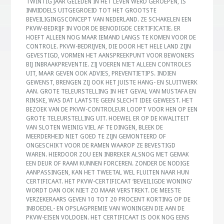
TWINTIG JAAR GELEDEN IN HET LEVEN WERD GEROEPEN, IS
INMIDDELS UITGEGROEID TOT HET GROOTSTE
BEVEILIGINGSCONCEPT VAN NEDERLAND. ZE SCHAKELEN EEN
PKVW-BEDRIJF IN VOOR DE BENODIGDE CERTIFICATIE. ER
HOEFT ALLEEN NOG MAAR IEMAND LANGS TE KOMEN VOOR DE
CONTROLE. PKVW-BEDRIJVEN, DIE DOOR HET HELE LAND ZIJN
GEVESTIGD, VORMEN HET AANSPREEKPUNT VOOR BEWONERS
BIJ INBRAAKPREVENTIE. ZIJ VOEREN NIET ALLEEN CONTROLES
UIT, MAAR GEVEN OOK ADVIES, PREVENTIETIPS. INDIEN
GEWENST, BRENGEN ZIJ OOK HET JUISTE HANG- EN SLUITWERK
AAN. GROTE TELEURSTELLING IN HET GEVAL VAN MUSTAFA EN
RINSKE, WAS DAT LAATSTE GEEN SLECHT IDEE GEWEEST. HET
BEZOEK VAN DE PKVW-CONTROLEUR LOOPT VOOR HEN OP EEN
GROTE TELEURSTELLING UIT. HOEWEL ER OP DE KWALITEIT
VAN SLOTEN WEINIG VIEL AF TE DINGEN, BLEEK DE
MEERDERHEID NIET GOED TE ZIJN GEMONTEERD OF
ONGESCHIKT VOOR DE RAMEN WAAROP ZE BEVESTIGD
WAREN. HIERDOOR ZOU EEN INBREKER ALSNOG MET GEMAK
EEN DEUR OF RAAM KUNNEN FORCEREN. ZONDER DE NODIGE
AANPASSINGEN, KAN HET TWEETAL WEL FLUITEN NAAR HUN
CERTIFICAAT. HET PKVW-CERTIFICAAT ‘BEVEILIGDE WONING’
WORDT DAN OOK NIET ZO MAAR VERSTREKT. DE MEESTE
VERZEKERAARS GEVEN 10 TOT 20 PROCENT KORTING OP DE
INBOEDEL- EN OPSLAGPREMIE VAN WONINGEN DIE AAN DE
PKVW-EISEN VOLDOEN. HET CERTIFICAAT IS OOK NOG EENS