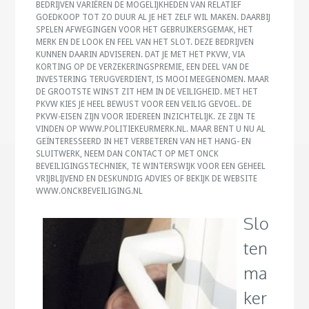
BEDRIJVEN VARIËREN DE MOGELIJKHEDEN VAN RELATIEF
GOEDKOOP TOT ZO DUUR AL JE HET ZELF WIL MAKEN. DAARBIJ
SPELEN AFWEGINGEN VOOR HET GEBRUIKERSGEMAK, HET
MERK EN DE LOOK EN FEEL VAN HET SLOT. DEZE BEDRIJVEN
KUNNEN DAARIN ADVISEREN. DAT JE MET HET PKVW, VIA
KORTING OP DE VERZEKERINGSPREMIE, EEN DEEL VAN DE
INVESTERING TERUGVERDIENT, IS MOOI MEEGENOMEN. MAAR
DE GROOTSTE WINST ZIT HEM IN DE VEILIGHEID. MET HET
PKVW KIES JE HEEL BEWUST VOOR EEN VEILIG GEVOEL. DE
PKVW-EISEN ZIJN VOOR IEDEREEN INZICHTELIJK. ZE ZIJN TE
VINDEN OP WWW.POLITIEKEURMERK.NL. MAAR BENT U NU AL
GEÏNTERESSEERD IN HET VERBETEREN VAN HET HANG- EN
SLUITWERK, NEEM DAN CONTACT OP MET ONCK
BEVEILIGINGSTECHNIEK, TE WINTERSWIJK VOOR EEN GEHEEL
VRIJBLIJVEND EN DESKUNDIG ADVIES OF BEKIJK DE WEBSITE
WWW.ONCKBEVEILIGING.NL
Slo
ten
ma
ker