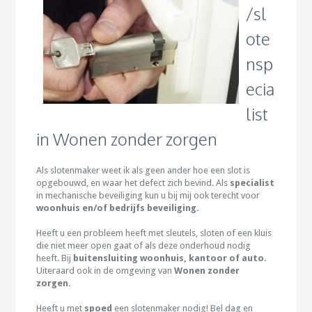
/sl
ote
nsp
ecia
list
in Wonen zonder zorgen
Als slotenmaker weet ik als geen ander hoe een slot is
opgebouwd, en waar het defect zich bevind. Als
specialist
in mechanische beveiliging kun u bij mij ook terecht voor
woonhuis en/of bedrijfs beveiliging
.
Heeft u een probleem heeft met sleutels, sloten of een kluis
die niet meer open gaat of als deze onderhoud nodig
heeft. Bij
buitensluiting woonhuis, kantoor of auto
.
Uiteraard ook in de omgeving van
Wonen zonder
zorgen
.
Heeft u met
spoed
een slotenmaker nodig! Bel dag en