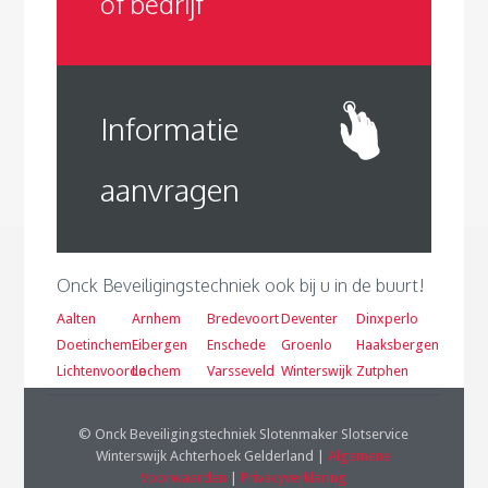
of bedrijf
Informatie
aanvragen
Onck Beveiligingstechniek ook bij u in de buurt!
Aalten
Arnhem
Bredevoort
Deventer
Dinxperlo
Doetinchem
Eibergen
Enschede
Groenlo
Haaksbergen
Lichtenvoorde
Lochem
Varsseveld
Winterswijk
Zutphen
© Onck Beveiligingstechniek Slotenmaker Slotservice
Winterswijk Achterhoek Gelderland |
Algemene
Voorwaarden
|
Privacyverklaring