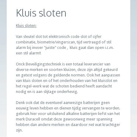
Kluis sloten
Kluis sloten:
Van sleutel slot tot elektronisch code slot of cijfer
combinatie, biometrie/vingerscan, tijd vertraagd of stil
alarm bij invoer "juiste" code , kluis gaat dan open i.c.m.
een stil alarm!!
Onck Beveiligingstechniek is een totaal leverancier van
diverse merken en soorten kluizen, deze zijn altijd gekeurd
en getest volgens de geldende normen. Ook het aanpassen
van kluis sloten en of het onderhouden van het kluisslot en
het regel-werk wat de schoten bediend heeft aandacht
nodig en is aan slijtage onderhevig.
Denk ook dat de eventueel aanwezige batterijen geen
eeuwig leven hebben en dienen tijdig vervangen te worden.
gebruik hier voor uitsluitend alkaline batterijen liefst van het
merk Duracell omdat deze gewoonweg meer spanning
hebben dan andere merken en daardoor net wat krachtiger
zijn.