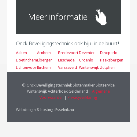
Meer informatie
Onck Beveiligingstechniek ook bij u in de buurt!
Aalten
Arnhem
Bredevoort
Deventer
Dinxperlo
Doetinchem
Eibergen
Enschede
Groenlo
Haaksbergen
Lichtenvoorde
Lochem
Varsseveld
Winterswijk
Zutphen
© Onck Beveiligingstechniek Slotenmaker Slotservice
Winterswijk Achterhoek Gelderland |
Algemene
Voorwaarden
|
Privacyverklaring
Webdesign & hosting
:
Esselink.nu