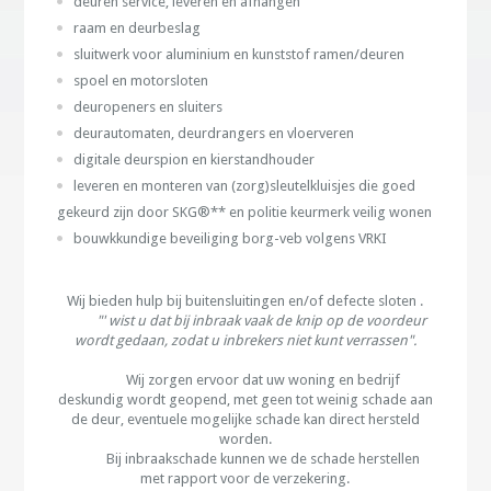
deuren service, leveren en afhangen
raam en deurbeslag
sluitwerk voor aluminium en kunststof ramen/deuren
spoel en motorsloten
deuropeners en sluiters
deurautomaten, deurdrangers en vloerveren
digitale deurspion en kierstandhouder
leveren en monteren van (zorg)sleutelkluisjes die goed
gekeurd zijn door SKG®** en politie keurmerk veilig wonen
bouwkkundige beveiliging borg-veb volgens VRKI
Wij bieden hulp bij buitensluitingen en/of defecte sloten .
"' wist u dat bij inbraak vaak de knip op de voordeur
wordt gedaan, zodat u inbrekers niet kunt verrassen".
Wij zorgen ervoor dat uw woning en bedrijf
deskundig wordt geopend, met geen tot weinig schade aan
de deur, eventuele mogelijke schade kan direct hersteld
worden.
Bij inbraakschade kunnen we de schade herstellen
met rapport voor de verzekering.