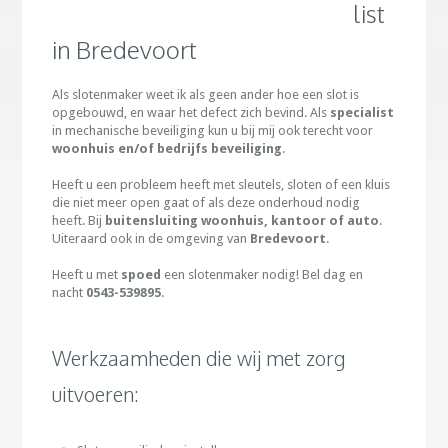
list
in Bredevoort
Als slotenmaker weet ik als geen ander hoe een slot is
opgebouwd, en waar het defect zich bevind. Als
specialist
in mechanische beveiliging kun u bij mij ook terecht voor
woonhuis en/of bedrijfs beveiliging
.
Heeft u een probleem heeft met sleutels, sloten of een kluis
die niet meer open gaat of als deze onderhoud nodig
heeft. Bij
buitensluiting woonhuis, kantoor of auto
.
Uiteraard ook in de omgeving van
Bredevoort
.
Heeft u met
spoed
een slotenmaker nodig! Bel dag en
nacht
0543-539895
.
Werkzaamheden die wij met zorg
uitvoeren: