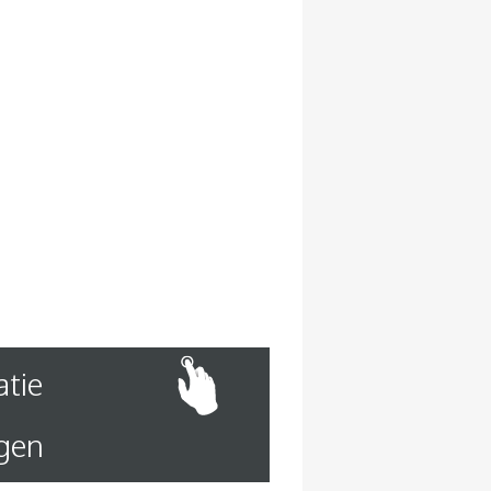
atie
gen