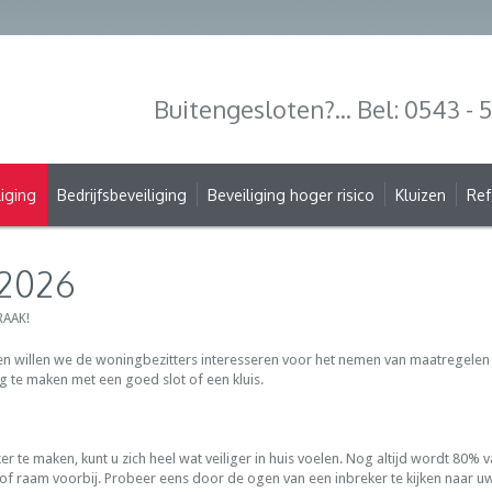
Buitengesloten?... Bel: 0543 -
iging
Bedrijfsbeveiliging
Beveiliging hoger risico
Kluizen
Ref
 2026
AAK!
en willen we de woningbezitters interesseren voor het nemen van maatregelen
te maken met een goed slot of een kluis.
er te maken, kunt u zich heel wat veiliger in huis voelen. Nog altijd wordt 80%
r of raam voorbij. Probeer eens door de ogen van een inbreker te kijken naar 