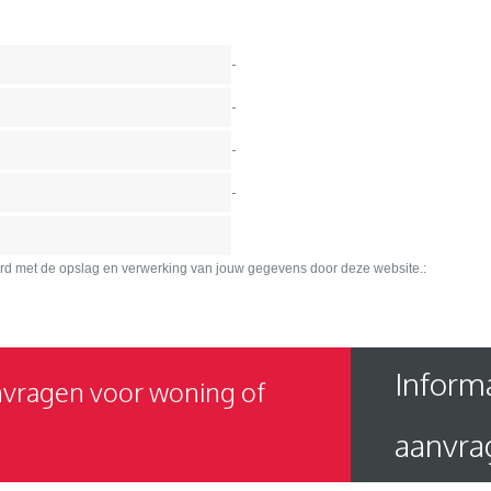
-
-
-
-
oord met de opslag en verwerking van jouw gegevens door deze website.:
Inform
nvragen voor woning of
aanvra