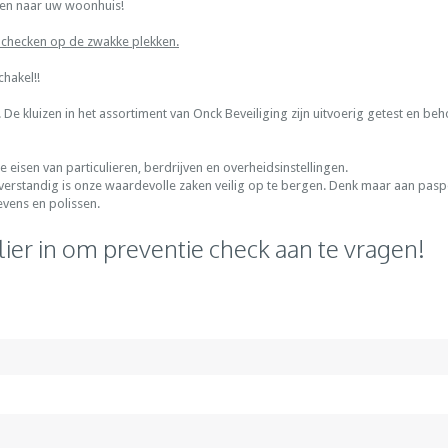
jken naar uw woonhuis!
 checken op de zwakke plekken.
chakel!!
ijn. De kluizen in het assortiment van Onck Beveiliging zijn uitvoerig getest e
isen van particulieren, berdrijven en overheidsinstellingen.
 verstandig is onze waardevolle zaken veilig op te bergen. Denk maar aan pasp
evens en polissen.
ier in om preventie check aan te vragen!